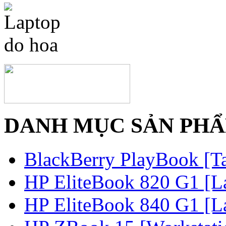
DANH MỤC SẢN PH
BlackBerry PlayBook [Ta
HP EliteBook 820 G1 [La
HP EliteBook 840 G1 [La