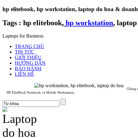
hp elitebook, hp workstation, laptop do hoa & doan
Tags :
hp elitebook,
hp workstation
, laptop
Laptops for Business
TRANG CHỦ
TIN TỨC
GIỚI THIỆU
HƯỚNG DẪN
BẢO HÀNH
LIÊN HỆ
Chúng t
HP EliteBook Notebook và Mobile Workstation