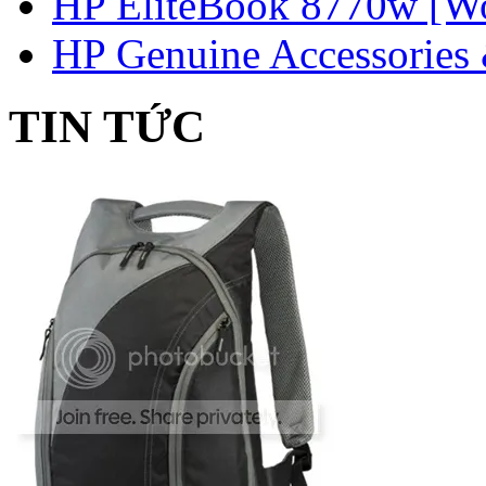
HP EliteBook 8770w [Wo
HP Genuine Accessories 
TIN TỨC