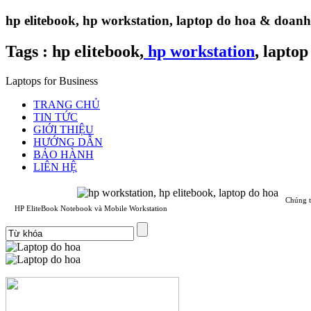
hp elitebook, hp workstation, laptop do hoa & doan
Tags :
hp elitebook,
hp workstation
, laptop
Laptops for Business
TRANG CHỦ
TIN TỨC
GIỚI THIỆU
HƯỚNG DẪN
BẢO HÀNH
LIÊN HỆ
Chúng t
HP EliteBook Notebook và Mobile Workstation