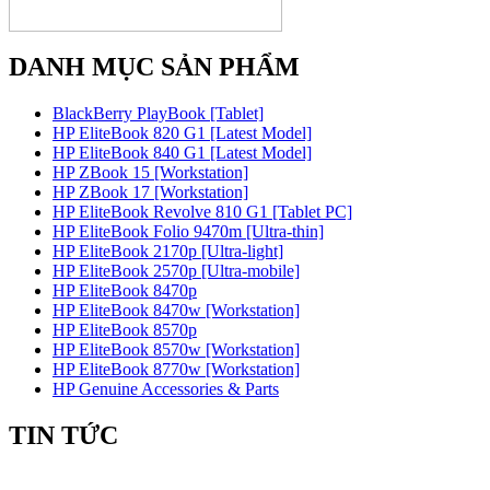
DANH MỤC SẢN PHẨM
BlackBerry PlayBook [Tablet]
HP EliteBook 820 G1 [Latest Model]
HP EliteBook 840 G1 [Latest Model]
HP ZBook 15 [Workstation]
HP ZBook 17 [Workstation]
HP EliteBook Revolve 810 G1 [Tablet PC]
HP EliteBook Folio 9470m [Ultra-thin]
HP EliteBook 2170p [Ultra-light]
HP EliteBook 2570p [Ultra-mobile]
HP EliteBook 8470p
HP EliteBook 8470w [Workstation]
HP EliteBook 8570p
HP EliteBook 8570w [Workstation]
HP EliteBook 8770w [Workstation]
HP Genuine Accessories & Parts
TIN TỨC