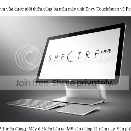
mm vừa dược giới thiệu cùng ba mẫu máy tính Envy TouchSmart và Pav
1 triệu đồng). Máy dự kiến bán tại Mỹ vào tháng 11 năm nay. Sản phẩ