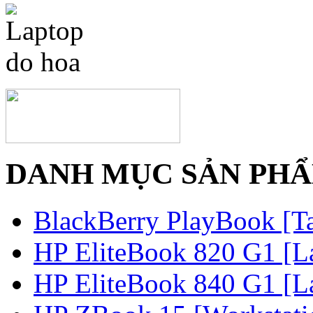
DANH MỤC SẢN PH
BlackBerry PlayBook [Ta
HP EliteBook 820 G1 [La
HP EliteBook 840 G1 [La