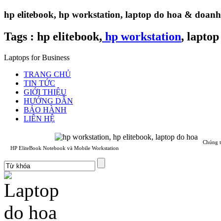
hp elitebook, hp workstation, laptop do hoa & doan
Tags :
hp elitebook,
hp workstation
, laptop
Laptops for Business
TRANG CHỦ
TIN TỨC
GIỚI THIỆU
HƯỚNG DẪN
BẢO HÀNH
LIÊN HỆ
Chúng t
HP EliteBook Notebook và Mobile Workstation