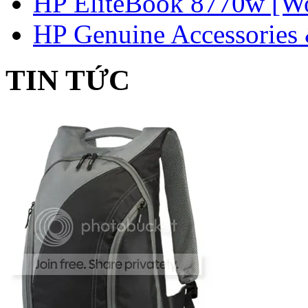
HP EliteBook 8770w [Wo
HP Genuine Accessories 
TIN TỨC