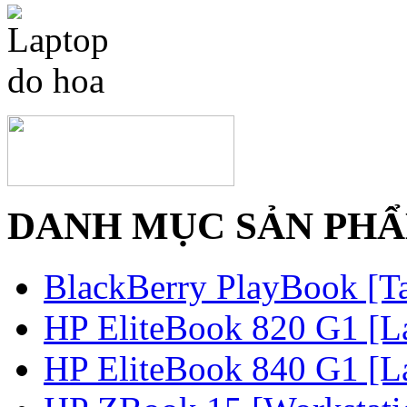
DANH MỤC SẢN PH
BlackBerry PlayBook [Ta
HP EliteBook 820 G1 [La
HP EliteBook 840 G1 [La