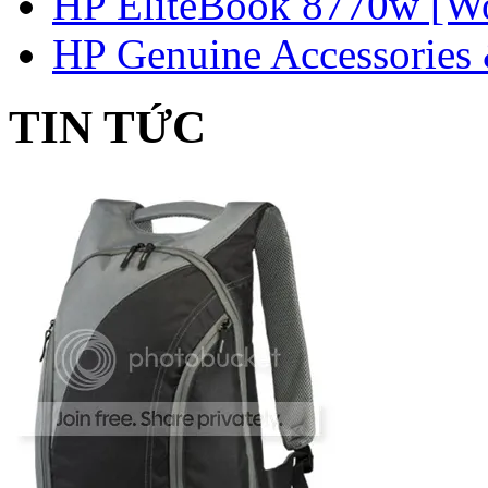
HP EliteBook 8770w [Wo
HP Genuine Accessories 
TIN TỨC