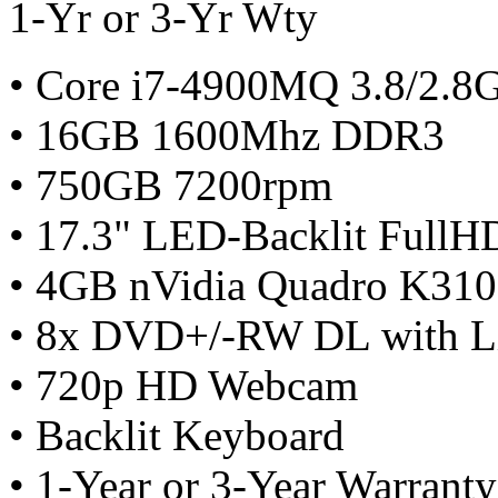
1-Yr or 3-Yr Wty
• Core i7-4900MQ 3.8/2.8
• 16GB 1600Mhz DDR3
• 750GB 7200rpm
• 17.3" LED-Backlit Full
• 4GB nVidia Quadro K31
• 8x DVD+/-RW DL with Li
• 720p HD Webcam
• Backlit Keyboard
• 1-Year or 3-Year Warranty