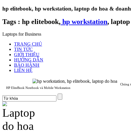
hp elitebook, hp workstation, laptop do hoa & doan
Tags :
hp elitebook,
hp workstation
, laptop
Laptops for Business
TRANG CHỦ
TIN TỨC
GIỚI THIỆU
HƯỚNG DẪN
BẢO HÀNH
LIÊN HỆ
Chúng t
HP EliteBook Notebook và Mobile Workstation