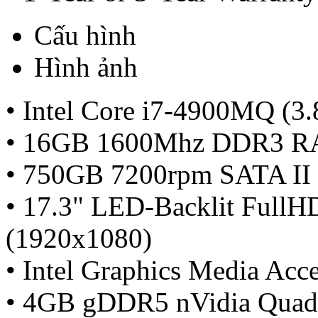
Cấu hình
Hình ảnh
• Intel Core i7-4900MQ (3
• 16GB 1600Mhz DDR3 
• 750GB 7200rpm SATA I
• 17.3" LED-Backlit FullH
(1920x1080)
• Intel Graphics Media Acc
• 4GB gDDR5 nVidia Quad